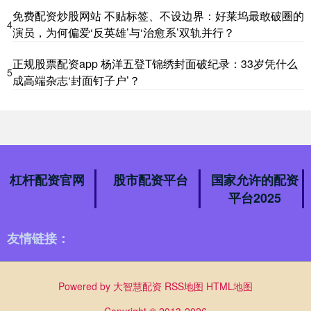
免费配资炒股网站 不贴标签、不设边界：好莱坞最敢破圈的
4
演员，为何偏爱‘反英雄’与‘治愈系’双轨并行？
正规股票配资app 杨洋五登T锦绣封面破纪录：33岁凭什么
5
成高端杂志‘封面钉子户’？
杠杆配资官网
股市配资平台
国家允许的配资
平台2025
友情链接：
Powered by
大智慧配资
RSS地图
HTML地图
Copyright
© 2013-2026