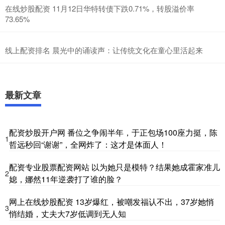
在线炒股配资 11月12日华特转债下跌0.71%，转股溢价率
73.65%
线上配资排名 晨光中的诵读声：让传统文化在童心里活起来
最新文章
配资炒股开户网 番位之争闹半年，于正包场100座力挺，陈
1
哲远秒回“谢谢”，全网炸了：这才是体面人！
配资专业股票配资网站 以为她只是模特？结果她成霍家准儿
2
媳，娜然11年逆袭打了谁的脸？
网上在线炒股配资 13岁爆红，被嘲发福认不出，37岁她悄
3
悄结婚，丈夫大7岁低调到无人知