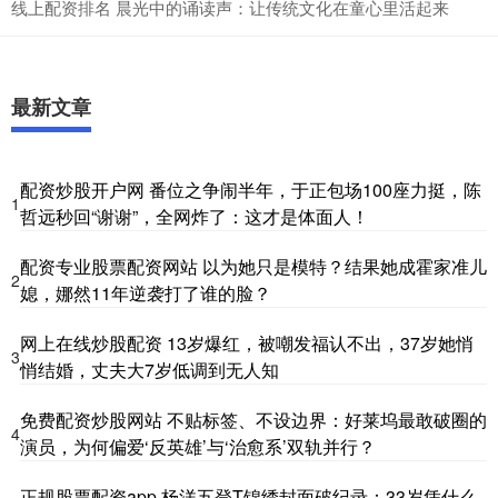
线上配资排名 晨光中的诵读声：让传统文化在童心里活起来
最新文章
配资炒股开户网 番位之争闹半年，于正包场100座力挺，陈
1
哲远秒回“谢谢”，全网炸了：这才是体面人！
配资专业股票配资网站 以为她只是模特？结果她成霍家准儿
2
媳，娜然11年逆袭打了谁的脸？
网上在线炒股配资 13岁爆红，被嘲发福认不出，37岁她悄
3
悄结婚，丈夫大7岁低调到无人知
免费配资炒股网站 不贴标签、不设边界：好莱坞最敢破圈的
4
演员，为何偏爱‘反英雄’与‘治愈系’双轨并行？
正规股票配资app 杨洋五登T锦绣封面破纪录：33岁凭什么