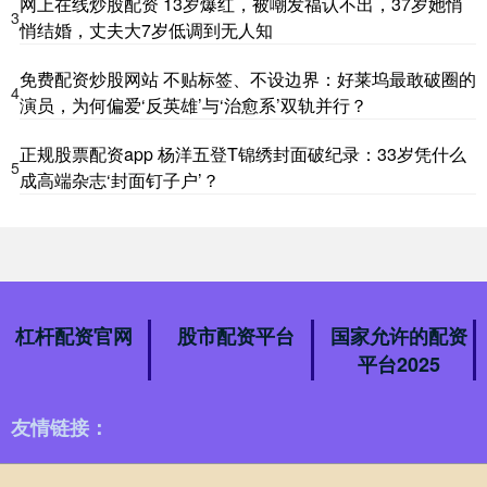
网上在线炒股配资 13岁爆红，被嘲发福认不出，37岁她悄
3
悄结婚，丈夫大7岁低调到无人知
免费配资炒股网站 不贴标签、不设边界：好莱坞最敢破圈的
4
演员，为何偏爱‘反英雄’与‘治愈系’双轨并行？
正规股票配资app 杨洋五登T锦绣封面破纪录：33岁凭什么
5
成高端杂志‘封面钉子户’？
杠杆配资官网
股市配资平台
国家允许的配资
平台2025
友情链接：