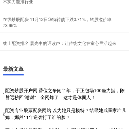
术实力能排行业
在线炒股配资 11月12日华特转债下跌0.71%，转股溢价率
73.65%
线上配资排名 晨光中的诵读声：让传统文化在童心里活起来
最新文章
配资炒股开户网 番位之争闹半年，于正包场100座力挺，陈
1
哲远秒回“谢谢”，全网炸了：这才是体面人！
配资专业股票配资网站 以为她只是模特？结果她成霍家准儿
2
媳，娜然11年逆袭打了谁的脸？