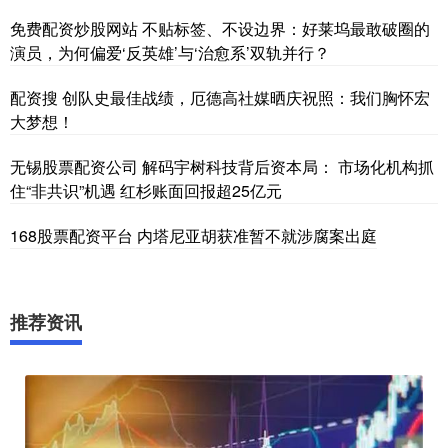
免费配资炒股网站 不贴标签、不设边界：好莱坞最敢破圈的
演员，为何偏爱‘反英雄’与‘治愈系’双轨并行？
配资搜 创队史最佳战绩，厄德高社媒晒庆祝照：我们胸怀宏
大梦想！
无锡股票配资公司 解码宇树科技背后资本局： 市场化机构抓
住“非共识”机遇 红杉账面回报超25亿元
168股票配资平台 内塔尼亚胡获准暂不就涉腐案出庭
推荐资讯