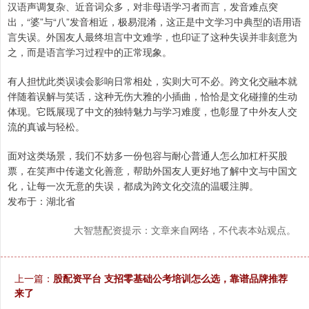
汉语声调复杂、近音词众多，对非母语学习者而言，发音难点突
出，“婆”与“八”发音相近，极易混淆，这正是中文学习中典型的语用语
言失误。外国友人最终坦言中文难学，也印证了这种失误并非刻意为
之，而是语言学习过程中的正常现象。
有人担忧此类误读会影响日常相处，实则大可不必。跨文化交融本就
伴随着误解与笑话，这种无伤大雅的小插曲，恰恰是文化碰撞的生动
体现。它既展现了中文的独特魅力与学习难度，也彰显了中外友人交
流的真诚与轻松。
面对这类场景，我们不妨多一份包容与耐心普通人怎么加杠杆买股
票，在笑声中传递文化善意，帮助外国友人更好地了解中文与中国文
化，让每一次无意的失误，都成为跨文化交流的温暖注脚。
发布于：湖北省
大智慧配资提示：文章来自网络，不代表本站观点。
上一篇：
股配资平台 支招零基础公考培训怎么选，靠谱品牌推荐
来了